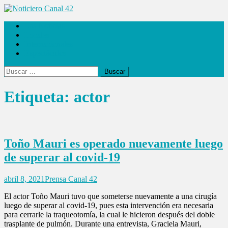
Saltar
al
Noticiero Canal 42
Las Noticias
contenido
Locales
Internacionales
Espectáculos
Buscar:
Etiqueta:
actor
Toño Mauri es operado nuevamente luego
de superar al covid-19
abril 8, 2021
Prensa Canal 42
El actor Toño Mauri tuvo que someterse nuevamente a una cirugía
luego de superar al covid-19, pues esta intervención era necesaria
para cerrarle la traqueotomía, la cual le hicieron después del doble
trasplante de pulmón. Durante una entrevista, Graciela Mauri,