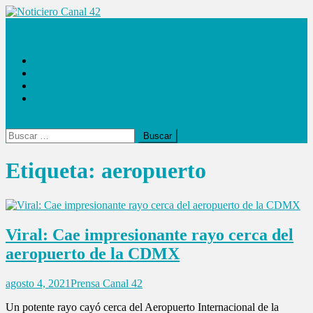
Saltar
al
Noticiero Canal 42
contenido
Las Noticias
Locales
Internacionales
Espectáculos
Buscar:
Etiqueta:
aeropuerto
Viral: Cae impresionante rayo cerca del
aeropuerto de la CDMX
agosto 4, 2021
Prensa Canal 42
Un potente rayo cayó cerca del Aeropuerto Internacional de la