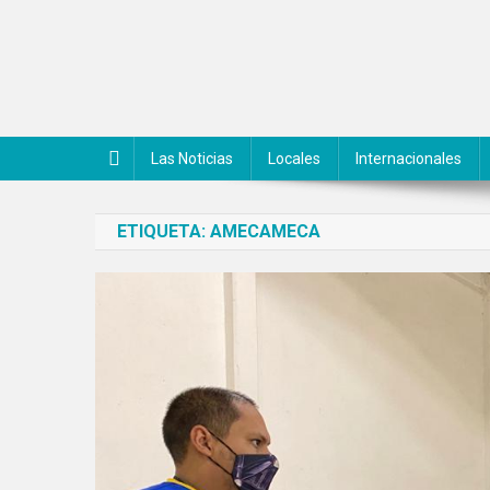
Saltar
al
contenido
Noticiero Canal 42
Las Noticias
Locales
Internacionales
ETIQUETA:
AMECAMECA