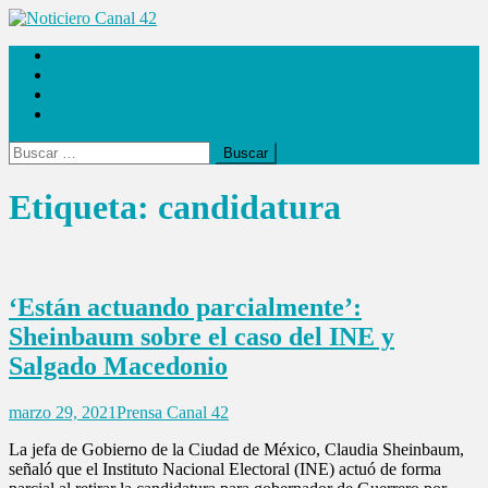
Saltar
al
Noticiero Canal 42
Las Noticias
contenido
Locales
Internacionales
Espectáculos
Buscar:
Etiqueta:
candidatura
‘Están actuando parcialmente’:
Sheinbaum sobre el caso del INE y
Salgado Macedonio
marzo 29, 2021
Prensa Canal 42
La jefa de Gobierno de la Ciudad de México, Claudia Sheinbaum,
señaló que el Instituto Nacional Electoral (INE) actuó de forma