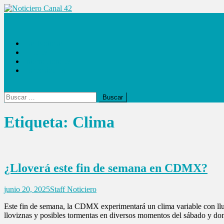
Saltar
al
Noticiero Canal 42
contenido
Las Noticias
Locales
Internacionales
Espectáculos
Buscar:
Etiqueta:
Clima
¿Lloverá este fin de semana en CDMX?
junio 20, 2025
Staff Noticiero
Este fin de semana, la CDMX experimentará un clima variable con lluvia
lloviznas y posibles tormentas en diversos momentos del sábado y dom