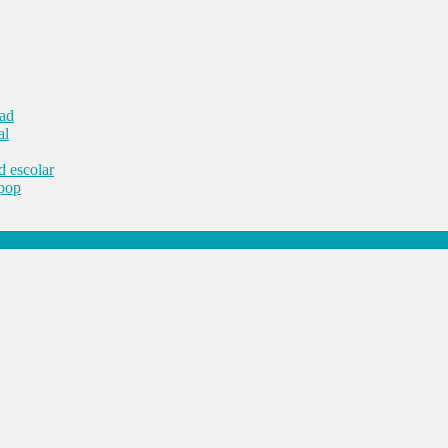
dad
al
d escolar
 pop