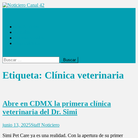
Saltar
al
Noticiero Canal 42
contenido
Las Noticias
Locales
Internacionales
Espectáculos
Buscar:
Etiqueta:
Clínica veterinaria
Abre en CDMX la primera clínica
veterinaria del Dr. Simi
junio 13, 2025
Staff Noticiero
Simi Pet Care ya es una realidad. Con la apertura de su primer