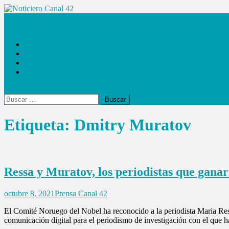
Saltar
al
Noticiero Canal 42
contenido
Las Noticias
Locales
Internacionales
Espectáculos
Buscar:
Etiqueta:
Dmitry Muratov
Ressa y Muratov, los periodistas que gana
octubre 8, 2021
Prensa Canal 42
El Comité Noruego del Nobel ha reconocido a la periodista Maria Res
comunicación digital para el periodismo de investigación con el que h