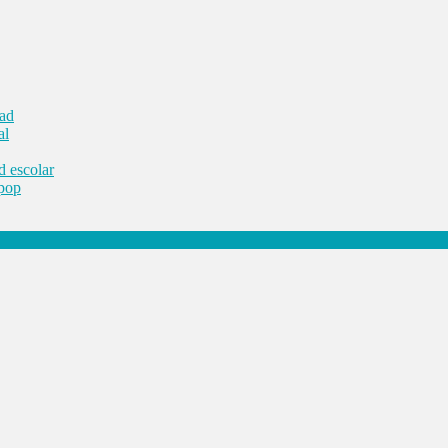
dad
al
d escolar
 pop