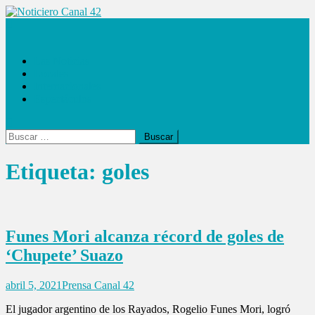
Saltar
al
Noticiero Canal 42
contenido
Las Noticias
Locales
Internacionales
Espectáculos
Buscar:
Etiqueta:
goles
Funes Mori alcanza récord de goles de
‘Chupete’ Suazo
abril 5, 2021
Prensa Canal 42
El jugador argentino de los Rayados, Rogelio Funes Mori, logró