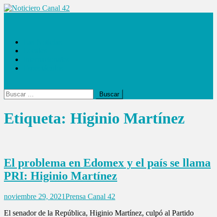
Saltar
al
Noticiero Canal 42
contenido
Las Noticias
Locales
Internacionales
Espectáculos
Buscar:
Etiqueta:
Higinio Martínez
El problema en Edomex y el país se llama
PRI: Higinio Martínez
noviembre 29, 2021
Prensa Canal 42
El senador de la República, Higinio Martínez, culpó al Partido