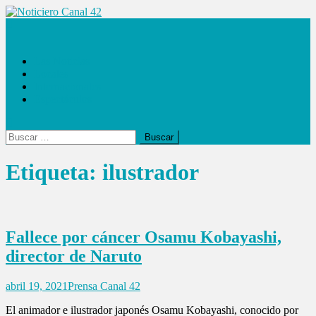
Saltar
al
Noticiero Canal 42
contenido
Las Noticias
Locales
Internacionales
Espectáculos
Buscar:
Etiqueta:
ilustrador
Fallece por cáncer Osamu Kobayashi,
director de Naruto
abril 19, 2021
Prensa Canal 42
El animador e ilustrador japonés Osamu Kobayashi, conocido por