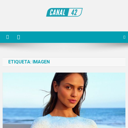
Saltar
al
contenido
Noticiero Canal 42
ETIQUETA:
IMAGEN