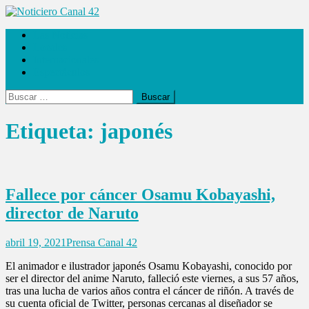
Saltar
al
Noticiero Canal 42
Las Noticias
contenido
Locales
Internacionales
Espectáculos
Buscar:
Etiqueta:
japonés
Fallece por cáncer Osamu Kobayashi,
director de Naruto
abril 19, 2021
Prensa Canal 42
El animador e ilustrador japonés Osamu Kobayashi, conocido por
ser el director del anime Naruto, falleció este viernes, a sus 57 años,
tras una lucha de varios años contra el cáncer de riñón. A través de
su cuenta oficial de Twitter, personas cercanas al diseñador se