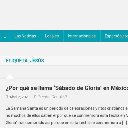
Saltar
al
contenido
Noticiero Canal 42
Las Noticias
Locales
Internacionales
Espectáculo
ETIQUETA:
JESÚS
¿Por qué se llama ‘Sábado de Gloria’ en Méxic
Prensa Canal 42
Abril 2, 2021
La Semana Santa es un periodo de celebraciones y ritos cristianos e
no muchos de ellos saben el por qué se conmemora esta fecha en Mé
Gloria” fue nombrado así porque en esta fecha se conmemora a […]