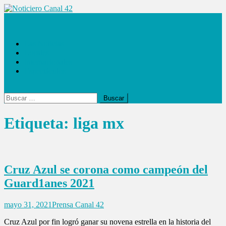
Saltar
al
Noticiero Canal 42
contenido
Las Noticias
Locales
Internacionales
Espectáculos
Buscar:
Etiqueta:
liga mx
Cruz Azul se corona como campeón del
Guard1anes 2021
mayo 31, 2021
Prensa Canal 42
Cruz Azul por fin logró ganar su novena estrella en la historia del