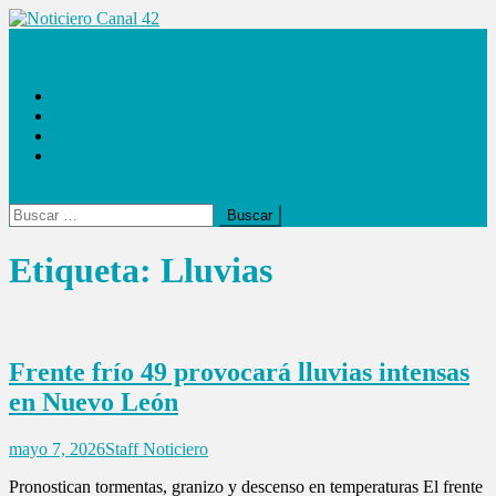
Saltar
al
Noticiero Canal 42
contenido
Las Noticias
Locales
Internacionales
Espectáculos
Buscar:
Etiqueta:
Lluvias
Frente frío 49 provocará lluvias intensas
en Nuevo León
mayo 7, 2026
Staff Noticiero
Pronostican tormentas, granizo y descenso en temperaturas El frente