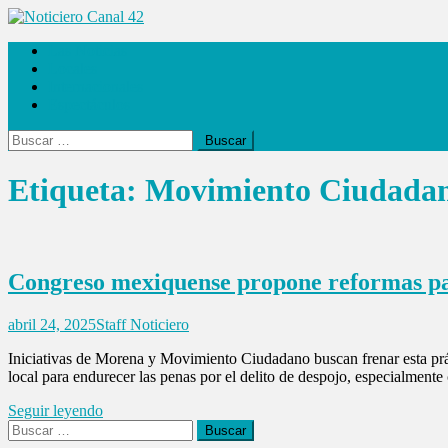
Saltar
al
Noticiero Canal 42
Las Noticias
contenido
Locales
Internacionales
Espectáculos
Buscar:
Etiqueta:
Movimiento Ciudada
Congreso mexiquense propone reformas par
abril 24, 2025
Staff Noticiero
Iniciativas de Morena y Movimiento Ciudadano buscan frenar esta pr
local para endurecer las penas por el delito de despojo, especialment
Seguir leyendo
Buscar: