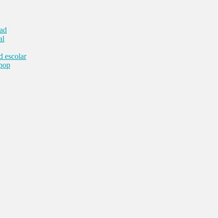
dad
al
d escolar
 pop