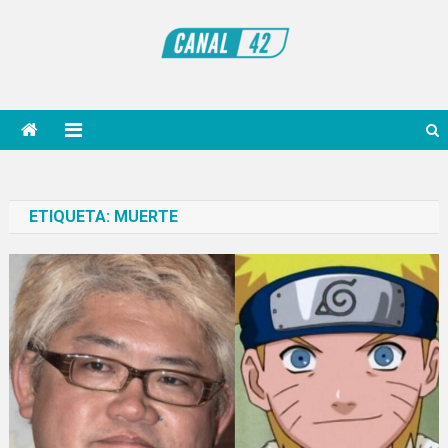
Saltar
al
contenido
Noticiero Canal 42
ETIQUETA:
MUERTE