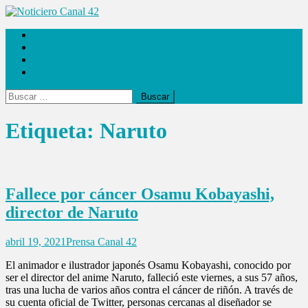
Saltar
al
Noticiero Canal 42
Las Noticias
contenido
Locales
Internacionales
Espectáculos
Buscar:
Etiqueta:
Naruto
Fallece por cáncer Osamu Kobayashi,
director de Naruto
abril 19, 2021
Prensa Canal 42
El animador e ilustrador japonés Osamu Kobayashi, conocido por
ser el director del anime Naruto, falleció este viernes, a sus 57 años,
tras una lucha de varios años contra el cáncer de riñón. A través de
su cuenta oficial de Twitter, personas cercanas al diseñador se