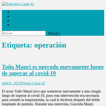
Saltar
al
Noticiero Canal 42
Las Noticias
contenido
Locales
Internacionales
Espectáculos
Buscar:
Etiqueta:
operación
Toño Mauri es operado nuevamente luego
de superar al covid-19
abril 8, 2021
Prensa Canal 42
El actor Toño Mauri tuvo que someterse nuevamente a una cirugía
luego de superar al covid-19, pues esta intervención era necesaria
para cerrarle la traqueotomía, la cual le hicieron después del doble
trasplante de pulmón. Durante una entrevista, Graciela Mauri,