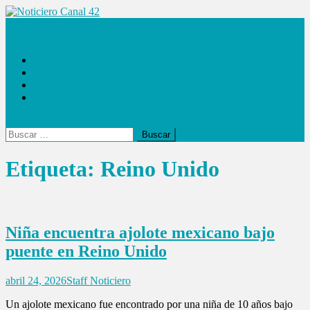
Saltar
al
Noticiero Canal 42
contenido
Las Noticias
Locales
Internacionales
Espectáculos
Buscar:
Etiqueta:
Reino Unido
Niña encuentra ajolote mexicano bajo
puente en Reino Unido
abril 24, 2026
Staff Noticiero
Un ajolote mexicano fue encontrado por una niña de 10 años bajo