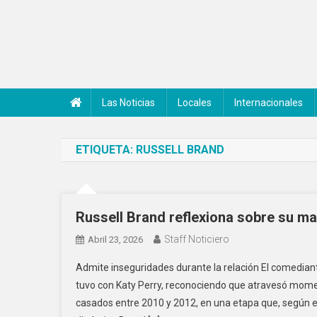
Saltar
al
contenido
Noticiero Canal 42
Las Noticias
Locales
Internacionales
ETIQUETA:
RUSSELL BRAND
Russell Brand reflexiona sobre su ma
Staff Noticiero
Abril 23, 2026
Admite inseguridades durante la relación El comedian
tuvo con Katy Perry, reconociendo que atravesó momen
casados entre 2010 y 2012, en una etapa que, según e