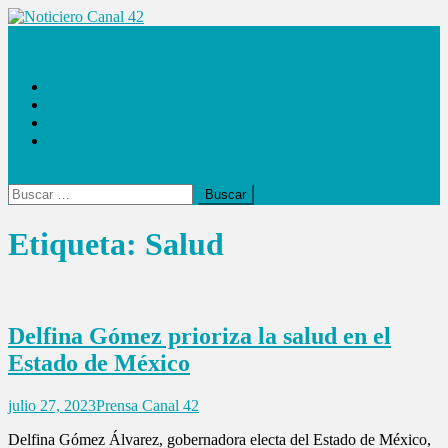
Saltar
al
Noticiero Canal 42
contenido
Las Noticias
Locales
Internacionales
Espectáculos
Buscar:
Etiqueta:
Salud
Delfina Gómez prioriza la salud en el
Estado de México
julio 27, 2023
Prensa Canal 42
Delfina Gómez Álvarez, gobernadora electa del Estado de México,