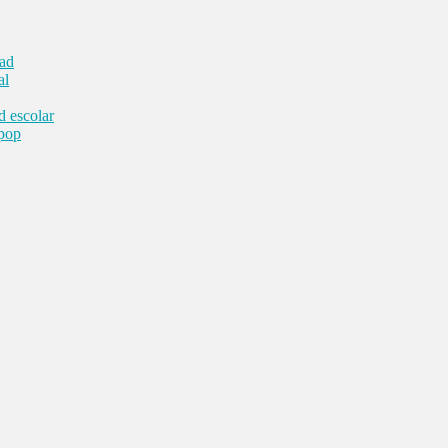
dad
al
d escolar
 pop