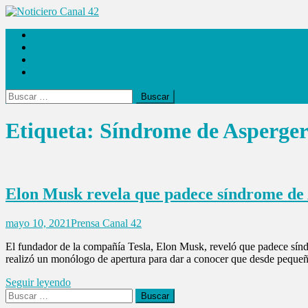
Saltar
al
Noticiero Canal 42
Las Noticias
contenido
Locales
Internacionales
Espectáculos
Buscar:
Etiqueta:
Síndrome de Asperge
Elon Musk revela que padece síndrome de
mayo 10, 2021
Prensa Canal 42
El fundador de la compañía Tesla, Elon Musk, reveló que padece síndr
realizó un monólogo de apertura para dar a conocer que desde pequeño
Seguir leyendo
Buscar: