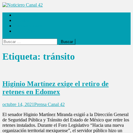
Saltar
al
Noticiero Canal 42
Las Noticias
contenido
Locales
Internacionales
Espectáculos
Buscar:
Etiqueta:
tránsito
Higinio Martínez exige el retiro de
retenes en Edomex
octubre 14, 2021
Prensa Canal 42
El senador Higinio Martínez Miranda exigió a la Dirección General
de Seguridad Pública y Tránsito del Estado de México que retire los
retenes instalados. Durante el Foro Legislativo “Hacia una nueva
organización territorial mexiquense”, el servidor público hizo un