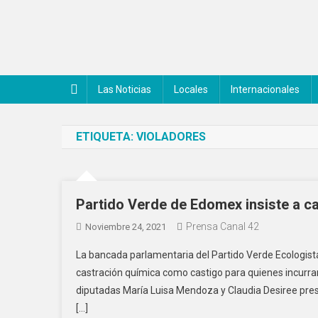
Saltar
al
contenido
Noticiero Canal 42
Las Noticias
Locales
Internacionales
ETIQUETA:
VIOLADORES
Partido Verde de Edomex insiste a c
Prensa Canal 42
Noviembre 24, 2021
La bancada parlamentaria del Partido Verde Ecologis
castración química como castigo para quienes incurran 
diputadas María Luisa Mendoza y Claudia Desiree prese
[…]