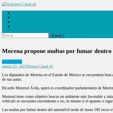
Saltar
al
Noticiero Canal 42
Las Noticias
contenido
Locales
Internacionales
Espectáculos
Buscar:
Morena propone multas por fumar dentro 
Las Noticias
marzo 25, 2021
Prensa Canal 42
Los diputados de Morena en el Estado de México se encuentran buscand
de sus autos.
Ricardo Monreal Ávila, quien es coordinador parlamentario de Morena
Monreal tiene como objetivo buscar un ambiente más favorable y saluda
vehículo se encuentra movimiento o no, lo mismo si el aparato o cigar
Las multas por fumar dentro del automóvil serán de hasta 100 veces e