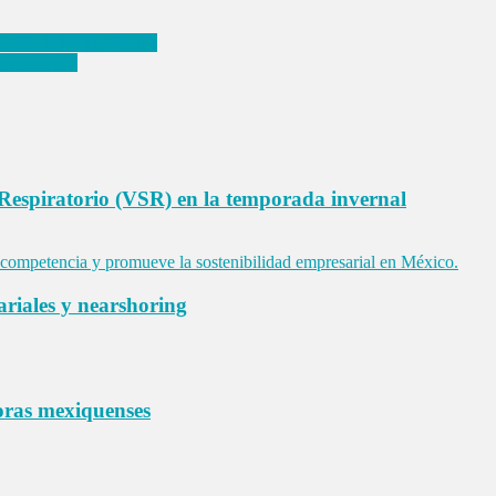
98% de los profesores
n Amecameca
 Respiratorio (VSR) en la temporada invernal
ariales y nearshoring
ras mexiquenses