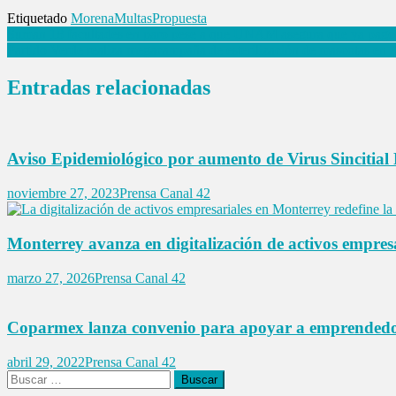
Etiquetado
Morena
Multas
Propuesta
Navegación
Suman 18 facultades en paro pese a que UNAM asegura que ya pagó 
Partido Verde realiza megacampaña de esterilización de mascotas e
de
entradas
Entradas relacionadas
Aviso Epidemiológico por aumento de Virus Sincitial
noviembre 27, 2023
Prensa Canal 42
Monterrey avanza en digitalización de activos empres
marzo 27, 2026
Prensa Canal 42
Coparmex lanza convenio para apoyar a emprendedo
abril 29, 2022
Prensa Canal 42
Buscar: