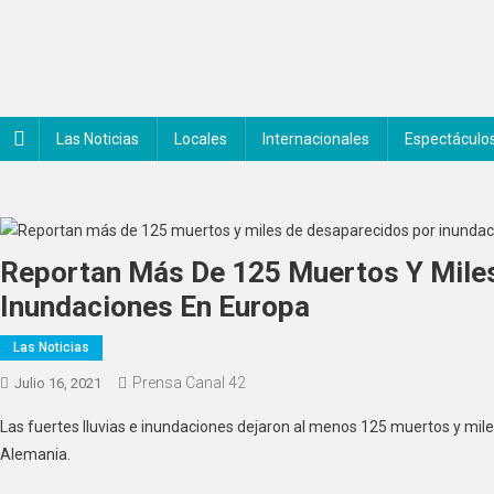
Saltar
al
contenido
Noticiero Canal 42
Las Noticias
Locales
Internacionales
Espectáculo
Reportan Más De 125 Muertos Y Mile
Inundaciones En Europa
Las Noticias
Prensa Canal 42
Julio 16, 2021
Las fuertes lluvias e inundaciones dejaron al menos 125 muertos y mile
Alemania.