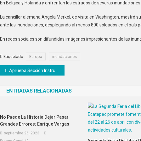
En Bélgica y Holanda y enfrentan los estragos de severas inundaciones 
La canciller alemana Angela Merkel, de visita en Washington, mostró su
ante las inundaciones, desplegando al menos 800 soldados en el país p
En redes sociales son difundidas imágenes impresionantes de las inun
Etiquetado
Europa
inundaciones
Navegación
Aprueba Sección Instructora desafuero de Mauricio Toledo
de
ENTRADAS RELACIONADAS
entradas
No Puede La Historia Dejar Pasar
Grandes Errores: Enrique Vargas
septiembre 26, 2023
Segunda Feria Del Libro 
Prensa Canal 42