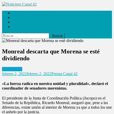
Saltar
al
Noticiero Canal 42
Las Noticias
contenido
Locales
Internacionales
Espectáculos
Buscar:
Monreal descarta que Morena se esté
dividiendo
Las Noticias
febrero 2, 2022
febrero 2, 2022
Prensa Canal 42
«La fuerza radica en nuestra unidad y pluralidad», declaró el
coordinador de senadores morenistas.
El presidente de la Junta de Coordinación Política (Jucopo) en el
Senado de la República, Ricardo Monreal, aseguró que, pese a las
diferencias, existe unión al interior de Morena ya que a todos los une
el anhelo por la justicia.