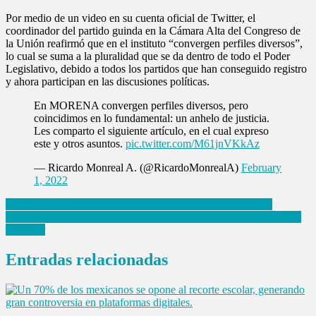
Por medio de un video en su cuenta oficial de Twitter, el
coordinador del partido guinda en la Cámara Alta del Congreso de
la Unión reafirmó que en el instituto “convergen perfiles diversos”,
lo cual se suma a la pluralidad que se da dentro de todo el Poder
Legislativo, debido a todos los partidos que han conseguido registro
y ahora participan en las discusiones políticas.
En MORENA convergen perfiles diversos, pero
coincidimos en lo fundamental: un anhelo de justicia.
Les comparto el siguiente artículo, en el cual expreso
este y otros asuntos.
pic.twitter.com/M61jnVKkAz
— Ricardo Monreal A. (@RicardoMonrealA)
February
1, 2022
Navegación
EUA eleva a 4 el nivel de riesgo de México por coronavirus
Viral: Se rapa el pelo en solidaridad con su mamá que lucha contra
de
el cáncer
entradas
Entradas relacionadas