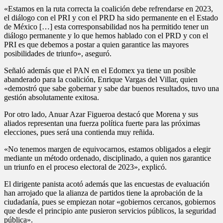
«Estamos en la ruta correcta la coalición debe refrendarse en 2023,
el diálogo con el PRI y con el PRD ha sido permanente en el Estado
de México […] esta corresponsabilidad nos ha permitido tener un
diálogo permanente y lo que hemos hablado con el PRD y con el
PRI es que debemos a postar a quien garantice las mayores
posibilidades de triunfo», aseguró.
Señaló además que el PAN en el Edomex ya tiene un posible
abanderado para la coalición, Enrique Vargas del Villar, quien
«demostró que sabe gobernar y sabe dar buenos resultados, tuvo una
gestión absolutamente exitosa.
Por otro lado, Anuar Azar Figueroa destacó que Morena y sus
aliados representan una fuerza política fuerte para las próximas
elecciones, pues será una contienda muy reñida.
«No tenemos margen de equivocarnos, estamos obligados a elegir
mediante un método ordenado, disciplinado, a quien nos garantice
un triunfo en el proceso electoral de 2023», explicó.
El dirigente panista acotó además que las encuestas de evaluación
han arrojado que la alianza de partidos tiene la aprobación de la
ciudadanía, pues se empiezan notar «gobiernos cercanos, gobiernos
que desde el principio ante pusieron servicios públicos, la seguridad
pública».