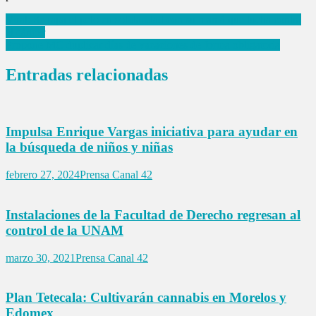
Navegación
Viral: Se rapa el pelo en solidaridad con su mamá que lucha contra
el cáncer
de
Propone MC duplicar días de vacaciones de forma obligatoria
entradas
Entradas relacionadas
Impulsa Enrique Vargas iniciativa para ayudar en
la búsqueda de niños y niñas
febrero 27, 2024
Prensa Canal 42
Instalaciones de la Facultad de Derecho regresan al
control de la UNAM
marzo 30, 2021
Prensa Canal 42
Plan Tetecala: Cultivarán cannabis en Morelos y
Edomex