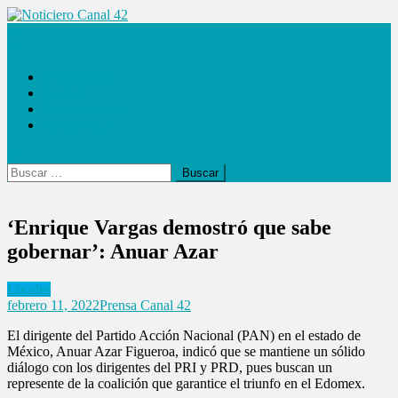
Saltar
al
Noticiero Canal 42
contenido
Las Noticias
Locales
Internacionales
Espectáculos
Buscar:
‘Enrique Vargas demostró que sabe
gobernar’: Anuar Azar
Locales
febrero 11, 2022
Prensa Canal 42
El dirigente del Partido Acción Nacional (PAN) en el estado de
México, Anuar Azar Figueroa, indicó que se mantiene un sólido
diálogo con los dirigentes del PRI y PRD, pues buscan un
represente de la coalición que garantice el triunfo en el Edomex.