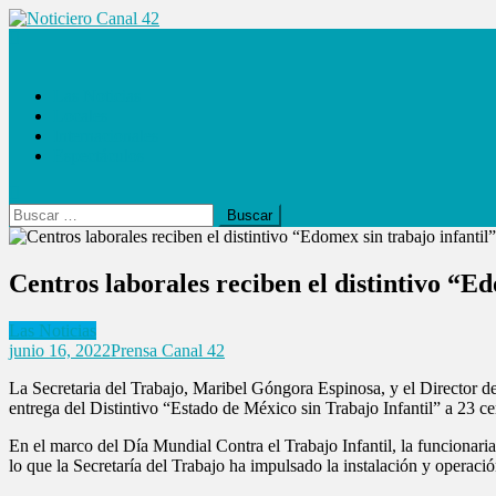
Saltar
al
Noticiero Canal 42
contenido
Las Noticias
Locales
Internacionales
Espectáculos
Buscar:
Centros laborales reciben el distintivo “Ed
Las Noticias
junio 16, 2022
Prensa Canal 42
La Secretaria del Trabajo, Maribel Góngora Espinosa, y el Director d
entrega del Distintivo “Estado de México sin Trabajo Infantil” a 23 cen
En el marco del Día Mundial Contra el Trabajo Infantil, la funcionari
lo que la Secretaría del Trabajo ha impulsado la instalación y operaci