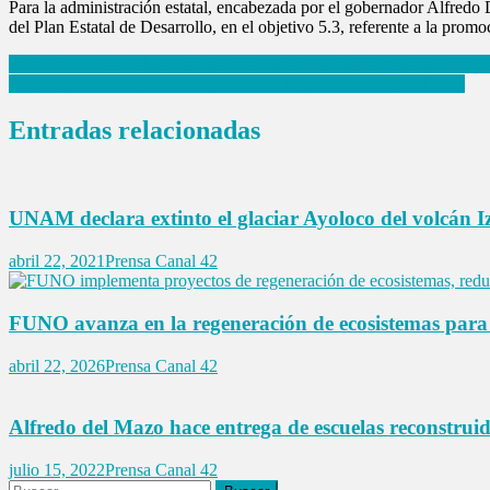
Para la administración estatal, encabezada por el gobernador Alfredo 
del Plan Estatal de Desarrollo, en el objetivo 5.3, referente a la promo
Navegación
Nombran a Luis Felipe Puente como nuevo secretario general de go
Es Enrique Vargas preferido para ganar la gubernatura con alianza
de
entradas
Entradas relacionadas
UNAM declara extinto el glaciar Ayoloco del volcán Iz
abril 22, 2021
Prensa Canal 42
FUNO avanza en la regeneración de ecosistemas para 
abril 22, 2026
Prensa Canal 42
Alfredo del Mazo hace entrega de escuelas reconstrui
julio 15, 2022
Prensa Canal 42
Buscar: