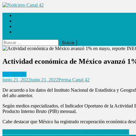
Saltar
al
Noticiero Canal 42
Las Noticias
contenido
Locales
Internacionales
Espectáculos
Buscar:
Actividad económica de México avanzó 1
Las Noticias
junio 21, 2022
junio 21, 2022
Prensa Canal 42
De acuerdo a los datos del Instituto Nacional de Estadística y Geogr
del año anterior.
Según medios especializados, el Indicador Oportuno de la Actividad 
Producto Interno Bruto (PIB) mensual.
Cabe destacar que México ha registrado recuperación económica desde e
Navegación
Me sustituirán hombres y mujeres mejores que yo: López Obrador