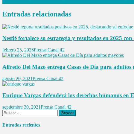
Donald Trump contempla anunciar pronto su candidatura para las ele
de
entradas
Entradas relacionadas
Nestlé fortalece su estrategia y resultados en 2025 con
febrero 25, 2026
Prensa Canal 42
Alfredo Del Mazo entrega Casas de Día para adultos
agosto 20, 2021
Prensa Canal 42
Enrique Vargas defenderá los derechos humanos en
septiembre 30, 2021
Prensa Canal 42
Buscar:
Entradas recientes