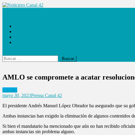
Saltar
al
Noticiero Canal 42
contenido
Las Noticias
Locales
Internacionales
Espectáculos
Buscar:
AMLO se compromete a acatar resoluciones
Locales
mayo 30, 2023
Prensa Canal 42
El presidente Andrés Manuel López Obrador ha asegurado que su gobiern
Ambas instancias han exigido la eliminación de algunos contenidos de 
Si bien el mandatario ha mencionado que aún no han recibido oficialme
ambas instancias sin problema alguno.