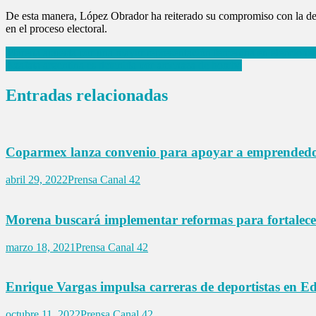
De esta manera, López Obrador ha reiterado su compromiso con la democ
en el proceso electoral.
Navegación
Morena apuesta por una mayor representación femenina en elecciones
Azafata argentina es detenida por amenaza de bomba
de
entradas
Entradas relacionadas
Coparmex lanza convenio para apoyar a emprendedo
abril 29, 2022
Prensa Canal 42
Morena buscará implementar reformas para fortalec
marzo 18, 2021
Prensa Canal 42
Enrique Vargas impulsa carreras de deportistas en 
octubre 11, 2022
Prensa Canal 42