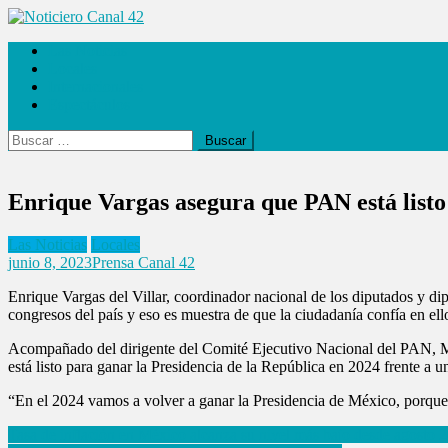
Saltar
al
Noticiero Canal 42
Las Noticias
contenido
Locales
Internacionales
Espectáculos
Buscar:
Enrique Vargas asegura que PAN está listo
Las Noticias
Locales
junio 8, 2023
Prensa Canal 42
Enrique Vargas del Villar, coordinador nacional de los diputados y dip
congresos del país y eso es muestra de que la ciudadanía confía en ell
Acompañado del dirigente del Comité Ejecutivo Nacional del PAN, Ma
está listo para ganar la Presidencia de la República en 2024 frente a u
“En el 2024 vamos a volver a ganar la Presidencia de México, porque 
Navegación
Tasa de inflación en México alcanza su nivel más bajo desde agost