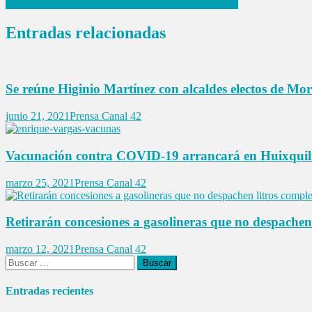
Enrique Vargas encabeza las preferencias del Senado
de
entradas
Entradas relacionadas
Se reúne Higinio Martínez con alcaldes electos de Mo
junio 21, 2021
Prensa Canal 42
Vacunación contra COVID-19 arrancará en Huixquil
marzo 25, 2021
Prensa Canal 42
Retirarán concesiones a gasolineras que no despachen 
marzo 12, 2021
Prensa Canal 42
Buscar:
Entradas recientes