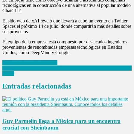
tecnológicas en la construcción de una alternativa al popular modelo
ChatGPT.
El sitio web de xAI reveló que llevará a cabo un evento en Twitter
Spaces el próximo 14 de julio, donde compartirán más detalles sobre
sus proyectos.
El equipo de la empresa está compuesto por destacados ingenieros
provenientes de renombradas empresas tecnológicas en Estados
Unidos, como DeepMind y Google.
Navegación
Logra Ucrania cercar Bajmut
Propone Enrique Vargas fiscalía que combata delitos contra el adulto
de
mayor
entradas
Entradas relacionadas
Guy Parmelin llega a México para un encuentro
crucial con Sheinbaum