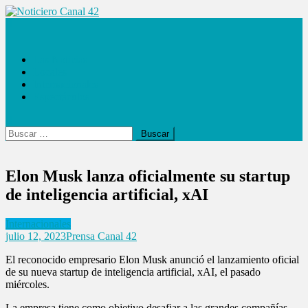
Saltar
al
Noticiero Canal 42
contenido
Las Noticias
Locales
Internacionales
Espectáculos
Buscar:
Elon Musk lanza oficialmente su startup
de inteligencia artificial, xAI
Internacionales
julio 12, 2023
Prensa Canal 42
El reconocido empresario Elon Musk anunció el lanzamiento oficial
de su nueva startup de inteligencia artificial, xAI, el pasado
miércoles.
La empresa tiene como objetivo desafiar a las grandes compañías