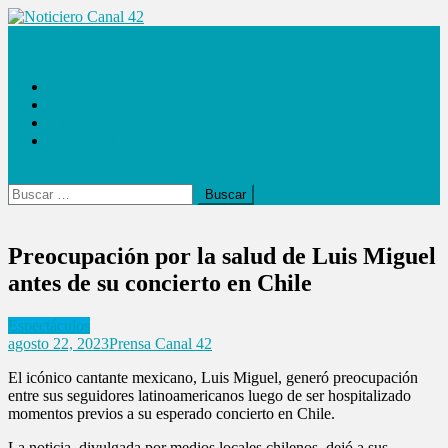
Saltar
al
Noticiero Canal 42
contenido
Las Noticias
Locales
Internacionales
Espectáculos
Buscar:
Preocupación por la salud de Luis Miguel
antes de su concierto en Chile
Espectáculos
agosto 22, 2023
Prensa Canal 42
El icónico cantante mexicano, Luis Miguel, generó preocupación
entre sus seguidores latinoamericanos luego de ser hospitalizado
momentos previos a su esperado concierto en Chile.
La noticia, divulgada por medios locales chilenos, dejó a sus