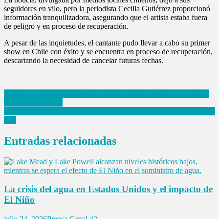
seguidores en vilo, pero la periodista Cecilia Gutiérrez proporcionó
información tranquilizadora, asegurando que el artista estaba fuera
de peligro y en proceso de recuperación.
A pesar de las inquietudes, el cantante pudo llevar a cabo su primer
show en Chile con éxito y se encuentra en proceso de recuperación,
descartando la necesidad de cancelar futuras fechas.
Navegación
Enfermera británica declarada culpable de asesinar a siete bebés en
hospital de Chester
de
Celebra Enrique Vargas aportación social de mujeres mexiquenses al
entradas
país
Entradas relacionadas
La crisis del agua en Estados Unidos y el impacto de
El Niño
julio 24, 2026
Prensa Canal 42