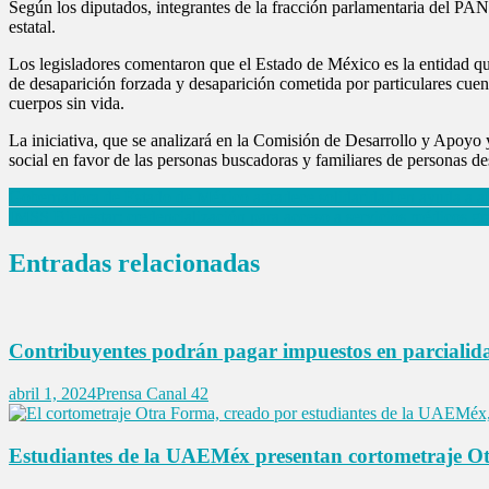
Según los diputados, integrantes de la fracción parlamentaria del PAN, e
estatal.
Los legisladores comentaron que el Estado de México es la entidad que o
de desaparición forzada y desaparición cometida por particulares cuente
cuerpos sin vida.
La iniciativa, que se analizará en la Comisión de Desarrollo y Apoyo y
social en favor de las personas buscadoras y familiares de personas de
Navegación
Gobernadora de Estado de México agradece solidaridad en ayuda a af
IMSS Bienestar: credencialización para acceso a servicios médicos gra
de
entradas
Entradas relacionadas
Contribuyentes podrán pagar impuestos en parcialid
abril 1, 2024
Prensa Canal 42
Estudiantes de la UAEMéx presentan cortometraje Otr