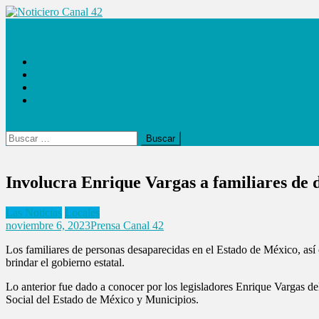
Saltar
al
Noticiero Canal 42
contenido
Las Noticias
Locales
Internacionales
Espectáculos
Buscar:
Involucra Enrique Vargas a familiares de 
Las Noticias
Locales
noviembre 6, 2023
Prensa Canal 42
Los familiares de personas desaparecidas en el Estado de México, así 
brindar el gobierno estatal.
Lo anterior fue dado a conocer por los legisladores Enrique Vargas de
Social del Estado de México y Municipios.