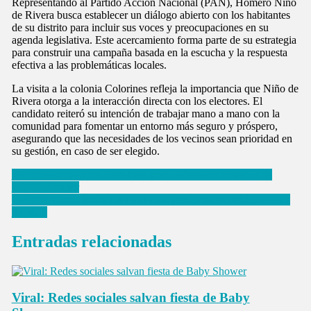
Representando al Partido Acción Nacional (PAN), Homero Niño
de Rivera busca establecer un diálogo abierto con los habitantes
de su distrito para incluir sus voces y preocupaciones en su
agenda legislativa. Este acercamiento forma parte de su estrategia
para construir una campaña basada en la escucha y la respuesta
efectiva a las problemáticas locales.
La visita a la colonia Colorines refleja la importancia que Niño de
Rivera otorga a la interacción directa con los electores. El
candidato reiteró su intención de trabajar mano a mano con la
comunidad para fomentar un entorno más seguro y próspero,
asegurando que las necesidades de los vecinos sean prioridad en
su gestión, en caso de ser elegido.
Navegación
INE ordena medidas cautelares por conferencia matutina de
López Obrador
de
Enrique Vargas llama a defender las próximas generaciones el 2
entradas
de junio
Entradas relacionadas
Viral: Redes sociales salvan fiesta de Baby