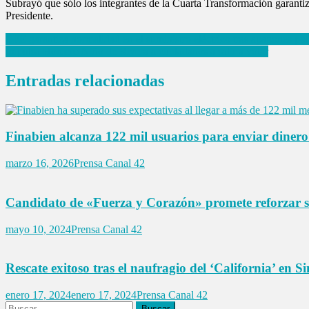
Subrayó que sólo los integrantes de la Cuarta Transformación garantiza
Presidente.
Navegación
CFE garantiza normalidad en el suministro eléctrico tras apagones por
Impulsa Homero Niño de Rivera a ciudadanos a salir a votar
de
entradas
Entradas relacionadas
Finabien alcanza 122 mil usuarios para enviar diner
marzo 16, 2026
Prensa Canal 42
Candidato de «Fuerza y Corazón» promete reforzar 
mayo 10, 2024
Prensa Canal 42
Rescate exitoso tras el naufragio del ‘California’ en S
enero 17, 2024
enero 17, 2024
Prensa Canal 42
Buscar: