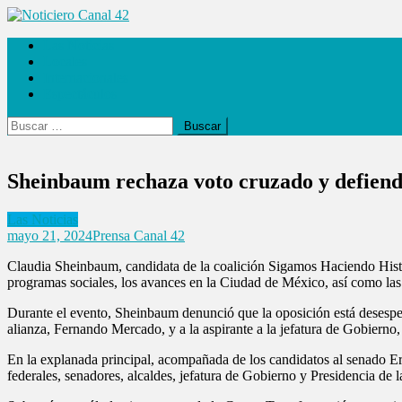
Saltar
al
Noticiero Canal 42
Las Noticias
contenido
Locales
Internacionales
Espectáculos
Buscar:
Sheinbaum rechaza voto cruzado y defiende
Las Noticias
mayo 21, 2024
Prensa Canal 42
Claudia Sheinbaum, candidata de la coalición Sigamos Haciendo Histo
programas sociales, los avances en la Ciudad de México, así como las
Durante el evento, Sheinbaum denunció que la oposición está desesperad
alianza, Fernando Mercado, y a la aspirante a la jefatura de Gobierno
En la explanada principal, acompañada de los candidatos al senado Ern
federales, senadores, alcaldes, jefatura de Gobierno y Presidencia de 