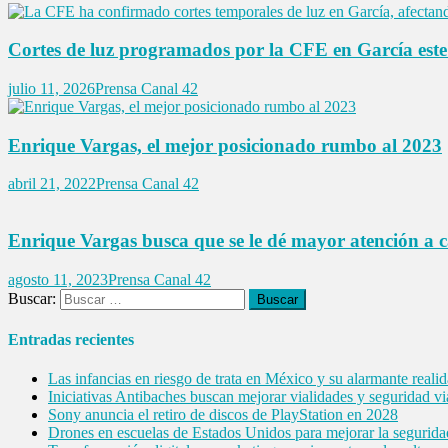
Cortes de luz programados por la CFE en García este 
julio 11, 2026
Prensa Canal 42
Enrique Vargas, el mejor posicionado rumbo al 2023
abril 21, 2022
Prensa Canal 42
Enrique Vargas busca que se le dé mayor atención a c
agosto 11, 2023
Prensa Canal 42
Buscar:
Entradas recientes
Las infancias en riesgo de trata en México y su alarmante reali
Iniciativas Antibaches buscan mejorar vialidades y seguridad vi
Sony anuncia el retiro de discos de PlayStation en 2028
Drones en escuelas de Estados Unidos para mejorar la segurida