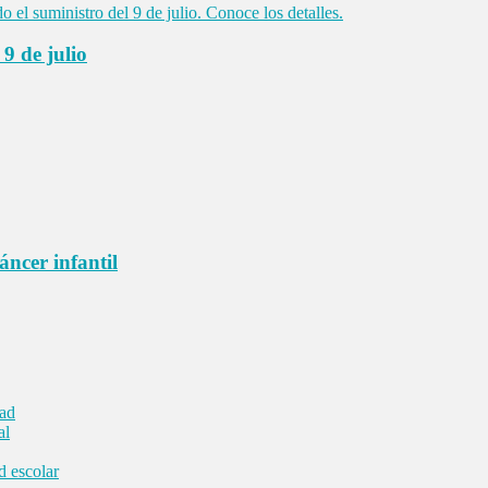
9 de julio
áncer infantil
dad
al
d escolar