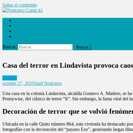
Saltar al contenido
Noticiero Canal 42
Las Noticias
Locales
Internacionales
Espectáculos
Buscar:
Casa del terror en Lindavista provoca cao
Locales
octubre 27, 2025
Staff Noticiero
Una casa en la colonia Lindavista, alcaldía Gustavo A. Madero, se ha
Pennywise, del clásico de terror “It”. Sin embargo, la fama viral del 
Decoración de terror que se volvió fenóme
Ubicada en la calle Quito número 864, esta vivienda ha destacado por
fotografías con la decoración del “payaso Eso”, generando largas filas 