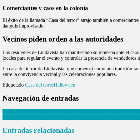
Comerciantes y caos en la colonia
El éxito de la llamada “Casa del terror” atrajo también a comerciantes
tianguis improvisado.
Vecinos piden orden a las autoridades
Los residentes de Lindavista han manifestado su molestia ante el caos 
locales para regular el evento y controlar la presencia de vendedores 
La casa del terror de Lindavista, que comenzó como una tradición fam
entre la convivencia vecinal y las celebraciones populares.
Etiquetado
Casa del terror
Halloween
Navegación de entradas
Filtran posible ruta del nuevo Trolebús que conectará Iztapalapa con 
IMSS refuerza vacunación contra el sarampión en Nuevo León este f
Entradas relacionadas