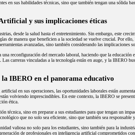
s en sus habilidades técnicas, sino que también tengan una sólida base e
rtificial y sus implicaciones éticas
ustrias, desde la salud hasta el entretenimiento. Sin embargo, este crecim
ías de manera que beneficien a la sociedad se vuelve crucial. Por ello,
herramientas avanzadas, sino también considerando las implicaciones s
o a una reconfiguración del mercado laboral, haciendo que la educación e
. Las carreras vinculadas a la tecnología están en auge, y la IBERO bu
de la IBERO en el panorama educativo
 artificial en sus operaciones, las oportunidades laborales están aumen
 se están volviendo imprescindibles. En este contexto, la IBERO se pres
ión ética.
ión técnica, sino en preparar a sus estudiantes para que tengan un imp
r tecnológico que no solo sea eficiente, sino que también sea responsable 
nidad valiosa no solo para los estudiantes, sino también para la indust
generación de profesionales en inteligencia artificial comprometidos co