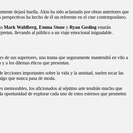
ramente dejará huella. Akin ha sido aclamado por obras anteriores que
s perspectivas ha hecho de él un referente en el cine contemporáneo.
omo
Mark Wahlberg
,
Emma Stone
y
Ryan Gosling
estarán
rpretan, llevando al público a un viaje emocional inigualable.
enes de sus superiores, una trama que seguramente mantendrá en vilo a
a y a los dilemas éticos que presentan.
e lecciones importantes sobre la vida y la amistad, suelen tocar las
s algo que nunca pasa de moda.
es memorables, los aficionados al séptimo arte tendrán mucho que
as la oportunidad de explorar cada uno de estos estrenos que prometen