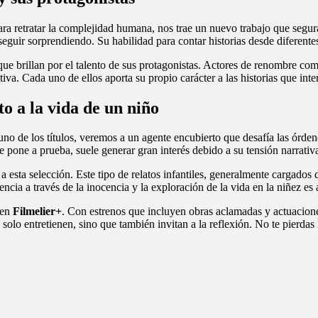
para retratar la complejidad humana, nos trae un nuevo trabajo que segu
seguir sorprendiendo. Su habilidad para contar historias desde diferente
ue brillan por el talento de sus protagonistas. Actores de renombre c
va. Cada uno de ellos aporta su propio carácter a las historias que inte
o a la vida de un niño
n uno de los títulos, veremos a un agente encubierto que desafía las órd
se pone a prueba, suele generar gran interés debido a su tensión narrativ
esta selección. Este tipo de relatos infantiles, generalmente cargados d
encia a través de la inocencia y la exploración de la vida en la niñez e
 en
Filmelier+
. Con estrenos que incluyen obras aclamadas y actuacion
o solo entretienen, sino que también invitan a la reflexión. No te pierd