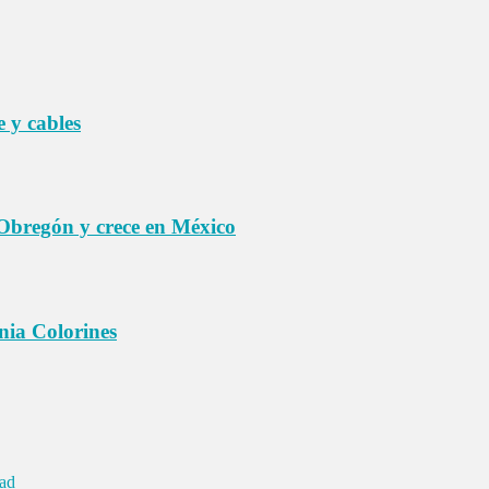
e y cables
regón y crece en México
nia Colorines
dad