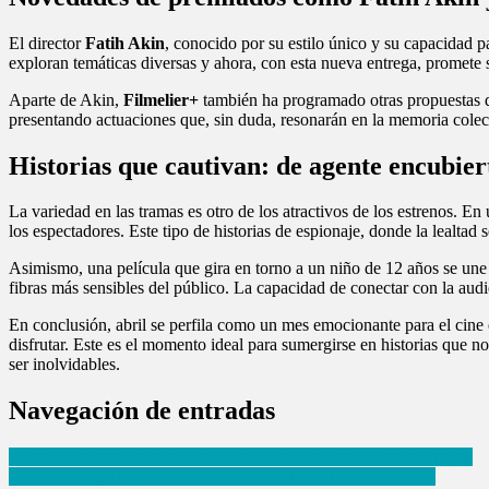
El director
Fatih Akin
, conocido por su estilo único y su capacidad 
exploran temáticas diversas y ahora, con esta nueva entrega, promete 
Aparte de Akin,
Filmelier+
también ha programado otras propuestas q
presentando actuaciones que, sin duda, resonarán en la memoria colecti
Historias que cautivan: de agente encubiert
La variedad en las tramas es otro de los atractivos de los estrenos. E
los espectadores. Este tipo de historias de espionaje, donde la lealtad 
Asimismo, una película que gira en torno a un niño de 12 años se une a 
fibras más sensibles del público. La capacidad de conectar con la audi
En conclusión, abril se perfila como un mes emocionante para el cine
disfrutar. Este es el momento ideal para sumergirse en historias que n
ser inolvidables.
Navegación de entradas
Germán Quiroga sufre un desafortunado fallo mecánico en Chiapas
FIFA presenta las nuevas mascotas oficiales del Mundial 2026