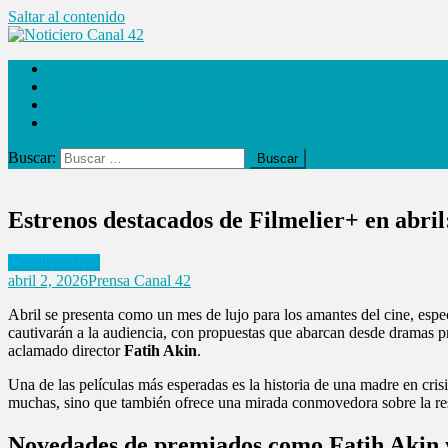
Saltar al contenido
Noticiero Canal 42
Las Noticias
Locales
Internacionales
Espectáculos
Buscar:
Estrenos destacados de Filmelier+ en abri
Uncategorized
abril 2, 2026
Prensa Canal 42
Abril se presenta como un mes de lujo para los amantes del cine, espe
cautivarán a la audiencia, con propuestas que abarcan desde dramas pro
aclamado director
Fatih Akin
.
Una de las películas más esperadas es la historia de una madre en crisi
muchas, sino que también ofrece una mirada conmovedora sobre la resili
Novedades de premiados como Fatih Akin y