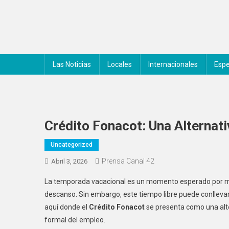
Saltar
al
contenido
Noticiero Canal 42
Las Noticias
Locales
Internacionales
Espe
Crédito Fonacot: Una Alternat
Uncategorized
Prensa Canal 42
Abril 3, 2026
La temporada vacacional es un momento esperado por mu
descanso. Sin embargo, este tiempo libre puede conlleva
aquí donde el
Crédito Fonacot
se presenta como una alte
formal del empleo.