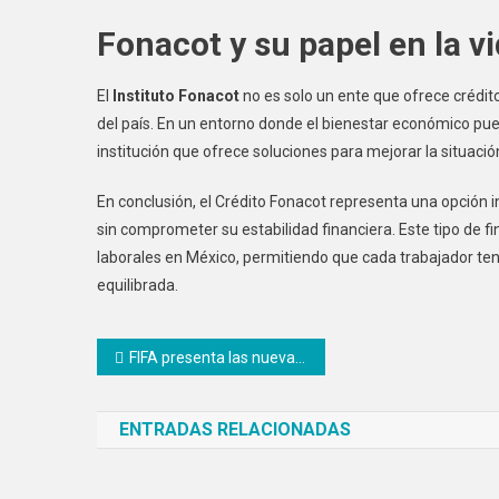
Fonacot y su papel en la v
El
Instituto Fonacot
no es solo un ente que ofrece crédito
del país. En un entorno donde el bienestar económico pued
institución que ofrece soluciones para mejorar la situació
En conclusión, el Crédito Fonacot representa una opción 
sin comprometer su estabilidad financiera. Este tipo de 
laborales en México, permitiendo que cada trabajador ten
equilibrada.
Navegación
FIFA presenta las nuevas mascotas oficiales del Mundial 2026
de
ENTRADAS RELACIONADAS
entradas