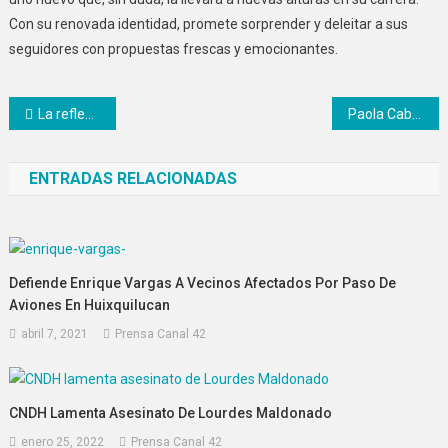
Con su renovada identidad, promete sorprender y deleitar a sus
seguidores con propuestas frescas y emocionantes.
Navegación
La reflexión de Rosalío Soto sobre la lectura en la cultura contemporánea
Paola Cabrera asumirá dirección de marketing en GS1 México
de
ENTRADAS RELACIONADAS
entradas
Defiende Enrique Vargas A Vecinos Afectados Por Paso De
Aviones En Huixquilucan
abril 7, 2021
Prensa Canal 42
CNDH Lamenta Asesinato De Lourdes Maldonado
enero 25, 2022
Prensa Canal 42