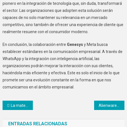
pionero en la integración de tecnología que, sin duda, transformará
el sector. Las organizaciones que adopten esta solución serán
capaces de no solo mantener su relevancia en un mercado
competitivo, sino también de ofrecer una experiencia de cliente que
realmente resuene con el consumidor moderno.
En conclusión, la colaboración entre
Genesys
y Meta busca
establecer estándares en la comunicación empresarial. A través de
WhatsApp y la integración con inteligencia artificial, las
organizaciones podrán mejorar la interacción con sus clientes,
haciéndola más eficiente y efectiva. Este es solo el inicio de lo que
promete ser una evolución constante en la forma en que nos
comunicamos en el ámbito empresarial.
Navegación
La maternidad moderna en México y su doble jornada laboral
Alienware 15: La nueva laptop que cautivará a los gamers
de
ENTRADAS RELACIONADAS