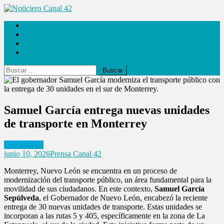
Saltar
al
Noticiero Canal 42
Las Noticias
contenido
Locales
Internacionales
Espectáculos
Buscar:
Samuel García entrega nuevas unidades
de transporte en Monterrey
Las Noticias
junio 10, 2026
Prensa Canal 42
Monterrey, Nuevo León se encuentra en un proceso de
modernización del transporte público, un área fundamental para la
movilidad de sus ciudadanos. En este contexto,
Samuel García
Sepúlveda
, el Gobernador de Nuevo León, encabezó la reciente
entrega de 30 nuevas unidades de transporte. Estas unidades se
incorporan a las rutas 5 y 405, específicamente en la zona de La