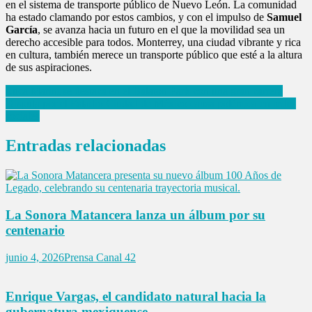
en el sistema de transporte público de Nuevo León. La comunidad
ha estado clamando por estos cambios, y con el impulso de
Samuel
García
, se avanza hacia un futuro en el que la movilidad sea un
derecho accesible para todos. Monterrey, una ciudad vibrante y rica
en cultura, también merece un transporte público que esté a la altura
de sus aspiraciones.
Navegación
Luca Marini se destaca en el Balaton Park con una gran carrera
Disputa por el Estadio Ciudad de México causa polémica en redes
de
sociales
entradas
Entradas relacionadas
La Sonora Matancera lanza un álbum por su
centenario
junio 4, 2026
Prensa Canal 42
Enrique Vargas, el candidato natural hacia la
gubernatura mexiquense