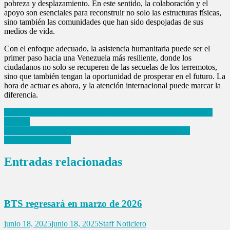
pobreza y desplazamiento. En este sentido, la colaboración y el
apoyo son esenciales para reconstruir no solo las estructuras físicas,
sino también las comunidades que han sido despojadas de sus
medios de vida.
Con el enfoque adecuado, la asistencia humanitaria puede ser el
primer paso hacia una Venezuela más resiliente, donde los
ciudadanos no solo se recuperen de las secuelas de los terremotos,
sino que también tengan la oportunidad de prosperar en el futuro. La
hora de actuar es ahora, y la atención internacional puede marcar la
diferencia.
Navegación
Crisis humanitaria en Venezuela: terremotos dejan cerca de 2 mil
muertos
de
IEM y el Instituto de Capacitación impulsan la autonomía
entradas
económica femenina
Entradas relacionadas
BTS regresará en marzo de 2026
junio 18, 2025
junio 18, 2025
Staff Noticiero