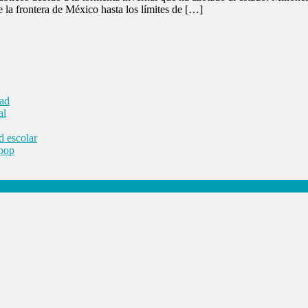
e la frontera de México hasta los límites de […]
dad
al
d escolar
 pop