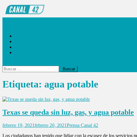
Saltar
al
contenido
Noticiero Canal 42
Las Noticias
Locales
Internacionales
Espectáculos
Buscar:
Etiqueta:
agua potable
Texas se queda sin luz, gas, y agua potable
febrero 19, 2021
febrero 20, 2021
Prensa Canal 42
Los ciudadanos han tenido que lidiar con la escasez de los servicios 