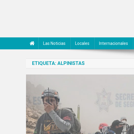
Saltar
al
contenido
Noticiero Canal 42
Las Noticias
Locales
Internacionales
ETIQUETA:
ALPINISTAS