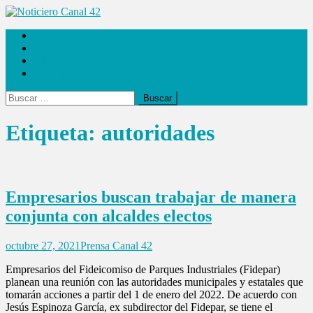
Saltar
al
Noticiero Canal 42
Las Noticias
contenido
Locales
Internacionales
Espectáculos
Buscar:
Etiqueta:
autoridades
Empresarios buscan trabajar de manera
conjunta con alcaldes electos
octubre 27, 2021
Prensa Canal 42
Empresarios del Fideicomiso de Parques Industriales (Fidepar)
planean una reunión con las autoridades municipales y estatales que
tomarán acciones a partir del 1 de enero del 2022. De acuerdo con
Jesús Espinoza García, ex subdirector del Fidepar, se tiene el