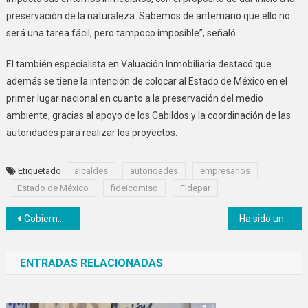
preservación de la naturaleza. Sabemos de antemano que ello no
será una tarea fácil, pero tampoco imposible”, señaló.
El también especialista en Valuación Inmobiliaria destacó que
además se tiene la intención de colocar al Estado de México en el
primer lugar nacional en cuanto a la preservación del medio
ambiente, gracias al apoyo de los Cabildos y la coordinación de las
autoridades para realizar los proyectos.
Etiquetado
alcaldes
autoridades
empresarios
Estado de México
fideicomiso
Fidepar
Navegación
Gobierno Federal busca mantener una buena comunicación con maestros de Guerrero: Delfina Gómez
Ha sido un año difícil pero hoy vamos saliendo adelante: Alfredo del Mazo
de
ENTRADAS RELACIONADAS
entradas